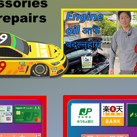
ssories
airs