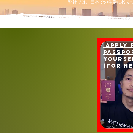
弊社では、日本での生活に役立
apply 
passpo
yourse
(for Ne