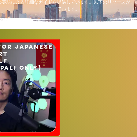
つ英語による詳細なガイドを提供しています。以下のリソースが、
ています。
for Japanese
rt
lf
pali only)