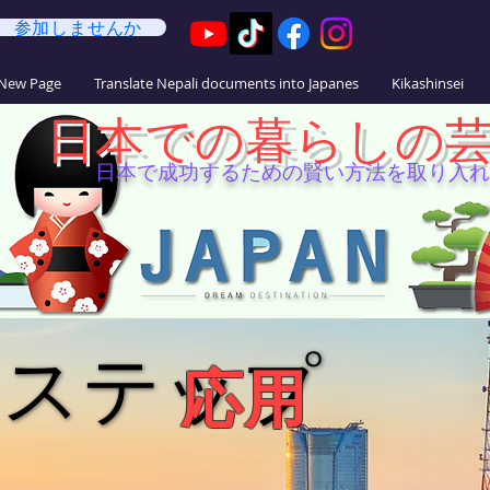
参加しませんか
法
New Page
Translate Nepali documents into Japanes
Kikashinsei
日本での暮らしの
日本で成功するための賢い方法を取り入れ
イステップ
イステップ
応用