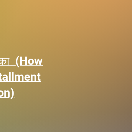
तरिका (How
tallment
on)