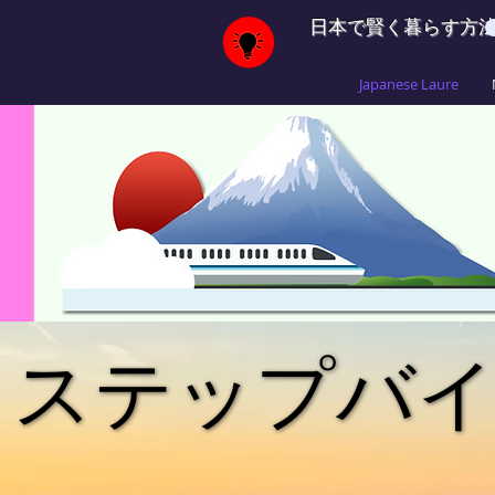
日本で賢く暮らす方
Japanese Laure
ステップバ
ステップバ