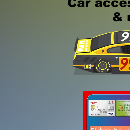
Car acce
& rep