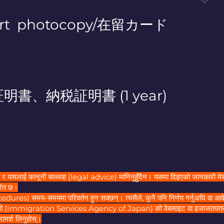
ort photocopy/在留カード
明書、納税証明書 (1 year)
 हो र यसलाई कानूनी सल्लाह (legal advice) मानिनुहुँदैन। यसमा दिइएको जानकारी मेर
रित छ।
ures) समय-समयमा परिवर्तन हुन सक्छन्। त्यसैले, कुनै पनि निर्णय गर्नुअघि वा आवेदन
न्सी (Immigration Services Agency of Japan) को वेबसाइट वा इजाजतपत्र प
र्श लिनुहोस्।