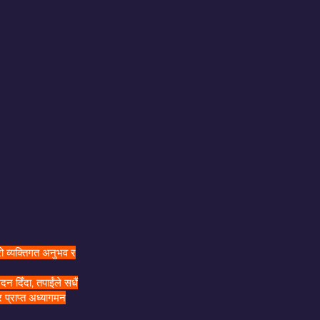
ो व्यक्तिगत अनुभव र
 दिँदा, तपाईंले सधैं
्राप्त अध्यागमन