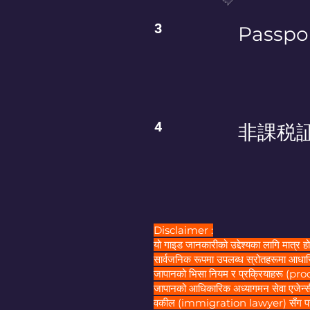
3
Passp
4
非課税証
Disclaimer :
यो गाइड जानकारीको उद्देश्यका लागि मात्र
सार्वजनिक रूपमा उपलब्ध स्रोतहरूमा आधा
जापानको भिसा नियम र प्रक्रियाहरू (proced
जापानको आधिकारिक अध्यागमन सेवा एजे
वकील (immigration lawyer) सँग पराम