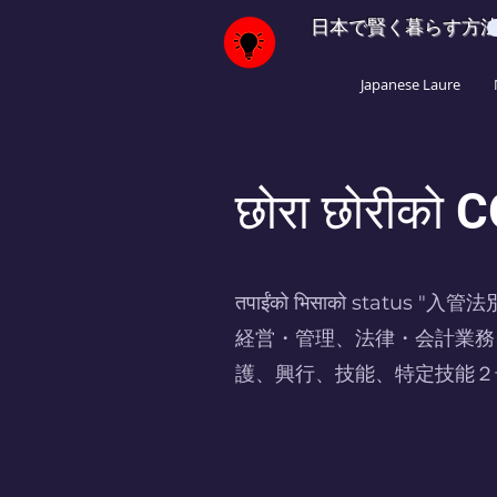
日本で賢く暮らす方
Japanese Laure
छोरा छोरीको
तपाईंको भिसाको st
経営・管理、法律・会計業務
護、興行、技能、特定技能２号" हो भने, तपाईं