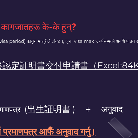
कागजातहरू के-के हुन्?
visa period) कानुन मन्त्रीले तोक्छन्, जुन visa max ५ वर्षसम्मको अवधि पाउन स
格認定証明書交付申請書
（Excel:8
(出生証明書 ) ＋ अनुवा
्रमाणपत्र
ता प्रमाणपत्र आफैँ अनुवाद गर्नु।