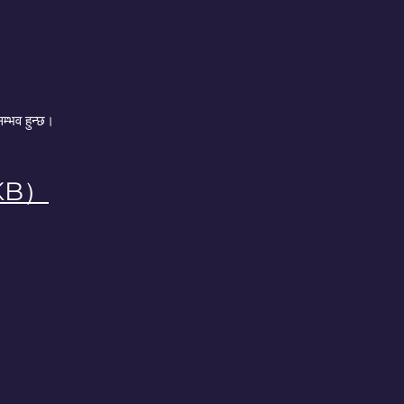
म्भव हुन्छ।
4KB）
द